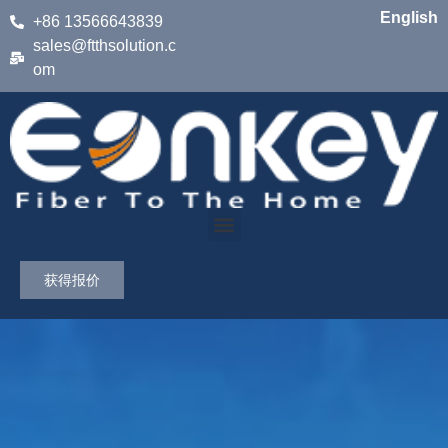
English
+86 13566643839
sales@ftthsolution.c
om
获得报价