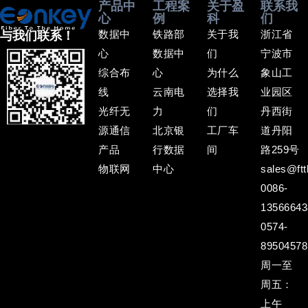
产品中
工程案
关于盈
联系我
心
例
科
们
数据中
铁路部
关于我
浙江省
与我们联系！
心
数据中
们
宁波市
综合布
心
为什么
象山工
线
云南电
选择我
业园区
光纤无
力
们
丹西街
源通信
北京银
工厂车
道丹阳
产品
行数据
间
路259号
物联网
中心
sales@ftt
0086-
13566643
0574-
89504578
周一至
周五：
上午