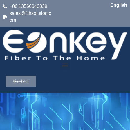
English
+86 13566643839
sales@ftthsolution.c
om
获得报价