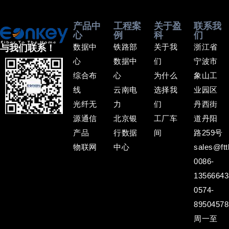
产品中
工程案
关于盈
联系我
心
例
科
们
数据中
铁路部
关于我
浙江省
与我们联系！
心
数据中
们
宁波市
综合布
心
为什么
象山工
线
云南电
选择我
业园区
光纤无
力
们
丹西街
源通信
北京银
工厂车
道丹阳
产品
行数据
间
路259号
物联网
中心
sales@ftt
0086-
13566643
0574-
89504578
周一至