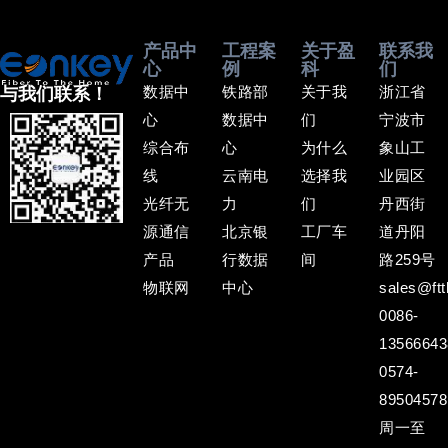
产品中
工程案
关于盈
联系我
心
例
科
们
数据中
铁路部
关于我
浙江省
与我们联系！
心
数据中
们
宁波市
综合布
心
为什么
象山工
线
云南电
选择我
业园区
光纤无
力
们
丹西街
源通信
北京银
工厂车
道丹阳
产品
行数据
间
路259号
物联网
中心
sales@ftt
0086-
13566643
0574-
89504578
周一至