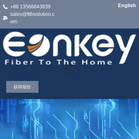
English
+86 13566643839
sales@ftthsolution.c
om
获得报价