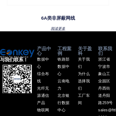
6A类非屏蔽网线
阅读更多
产品中
工程案
关于盈
联系我
心
例
科
们
数据中
铁路部
关于我
浙江省
与我们联系！
心
数据中
们
宁波市
综合布
心
为什么
象山工
线
云南电
选择我
业园区
光纤无
力
们
丹西街
源通信
北京银
工厂车
道丹阳
产品
行数据
间
路259号
物联网
中心
sales@ftt