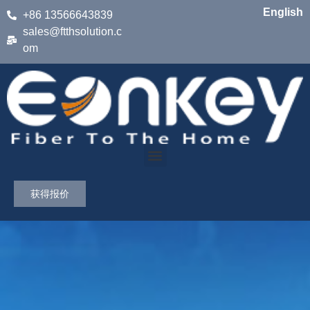
English
+86 13566643839
sales@ftthsolution.c
om
获得报价