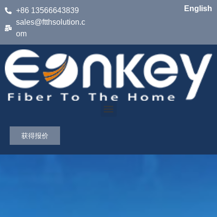
English
+86 13566643839
sales@ftthsolution.c
om
获得报价