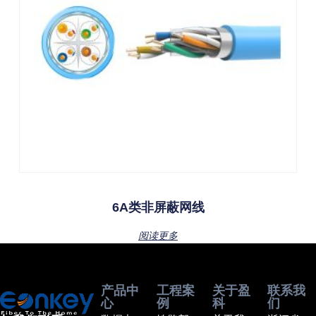
6A类非屏蔽网线
阅读更多
产品中
工程案
关于盈
联系我
心
例
科
们