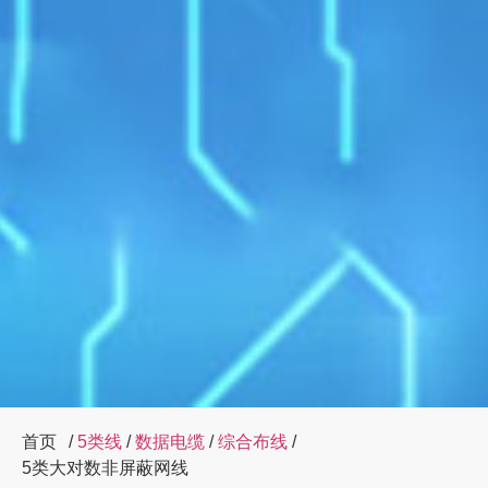
首页
/
5类线
/
数据电缆
/
综合布线
/
5类大对数非屏蔽网线