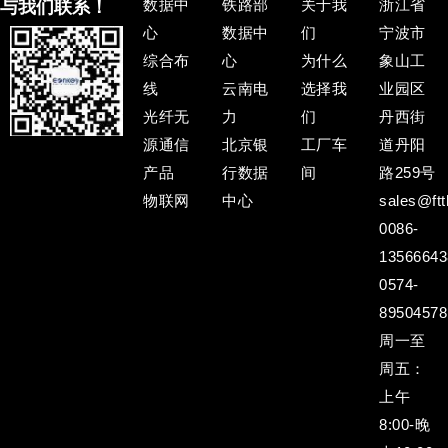
数据中
铁路部
关于我
浙江省
与我们联系！
心
数据中
们
宁波市
综合布
心
为什么
象山工
线
云南电
选择我
业园区
光纤无
力
们
丹西街
源通信
北京银
工厂车
道丹阳
产品
行数据
间
路259号
物联网
中心
sales@ftt
0086-
13566643
0574-
89504578
周一至
周五：
上午
8:00-晚