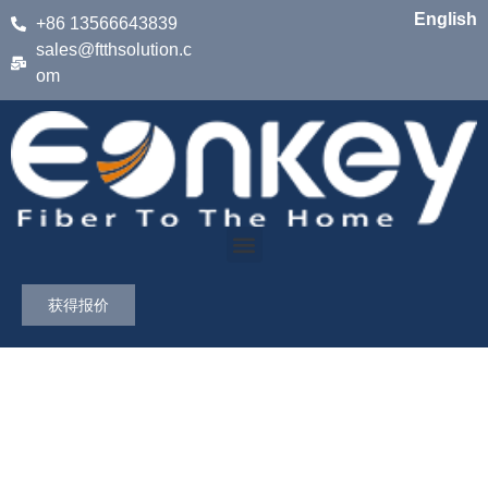
English
+86 13566643839
sales@ftthsolution.c
om
获得报价