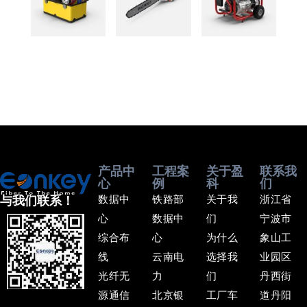
产品中
工程案
关于盈
联系我
心
例
科
们
数据中
铁路部
关于我
浙江省
与我们联系！
心
数据中
们
宁波市
综合布
心
为什么
象山工
线
云南电
选择我
业园区
光纤无
力
们
丹西街
源通信
北京银
工厂车
道丹阳