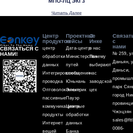
МПО-ЛЦ ЭКГ3
Читать Далее
Центр
Проектные
О
Связат
продуктов
кейсы
Инке
с
нами
центр
Дата-центр
о нас
СВЯЗАТЬСЯ С
№ 259, у
НАМИ!
обработки
Министерства
Почему
Даньян, 
данных
путей
выбирают
Даньси,
Интегрированная
сообщения
нас
промышл
проводка
Юньнань
заводской
парк Сян
Оптоволоконные
Электрик
цех
город Ни
пассивные
Пауэр
провинц
коммуникационные
Центр
Чжэцзян
продукты
обработки
sales@ftt
Интернет
данных
0086-
вещей
Банка