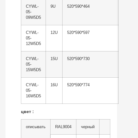
CYWL-
9U
520*590*464
05-
09W5D5
CYWL-
12U
520*590*597
05-
12W5D5
CYWL-
15U
520*590*730
05-
15W5D5
CYWL-
16U
520*590*774
05-
16W5D5
цвет
:
описывать
RAL9004
черный