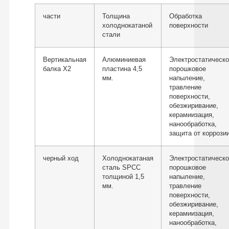
части
Толщина
Обработка
холоднокатаной
поверхности
стали
Вертикальная
Алюминиевая
Электростатическ
балка X2
пластина 4,5
порошковое
мм.
напыление,
травление
поверхности,
обезжиривание,
керамиизация,
нанообработка,
защита от коррозии
черный ход
Холоднокатаная
Электростатическ
сталь SPCC
порошковое
толщиной 1,5
напыление,
мм.
травление
поверхности,
обезжиривание,
керамиизация,
нанообработка,