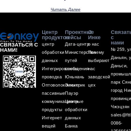
Читать Далее
Центр
Проектные
О
Связат
продуктов
кейсы
Инке
с
нами
центр
Дата-центр
о нас
СВЯЗАТЬСЯ С
№ 259, у
НАМИ!
обработки
Министерства
Почему
Даньян, 
данных
путей
выбирают
Даньси,
Интегрированная
сообщения
нас
промышл
проводка
Юньнань
заводской
парк Сян
Оптоволоконные
Электрик
цех
город Ни
пассивные
Пауэр
провинц
коммуникационные
Центр
Чжэцзян
продукты
обработки
sales@ftt
Интернет
данных
0086-
вещей
Банка