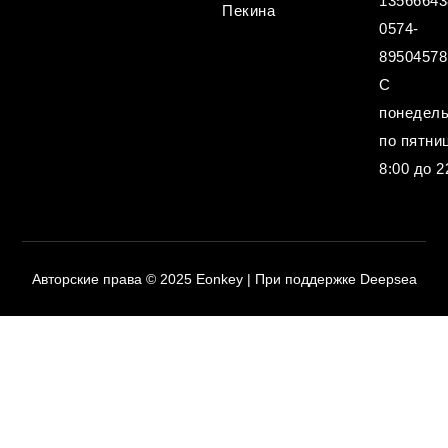
13566643
Пекина
0574-
89504578
С
понедел
по пятниц
8:00 до 2
Авторские права © 2025 Eonkey | При поддержке Deepsea