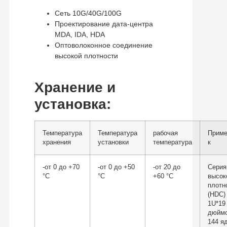
Сеть 10G/40G/100G
Проектирование дата-центра
MDA, IDA, HDA
Оптоволоконное соединение
высокой плотности
Хранение и
установка:
Температура
Температура
рабочая
Прим
хранения
установки
температура
к
-от 0 до +70
-от 0 до +50
-от 20 до
Серия
°С
°С
+60 °С
высок
плотн
(HDC)
1U*19
дюймо
144 я