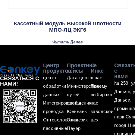
Кассетный Модуль Высокой Плотности
МПО-ЛЦ ЭКГ6
Читать Далее
Центр
Проектные
О
Связат
продуктов
кейсы
Инке
с
нами
центр
Дата-центр
о нас
СВЯЗАТЬСЯ С
№ 259, у
НАМИ!
обработки
Министерства
Почему
Даньян, 
данных
путей
выбирают
Даньси,
Интегрированная
сообщения
нас
промышл
проводка
Юньнань
заводской
парк Сян
Оптоволоконные
Электрик
цех
город Ни
пассивные
Пауэр
провинц