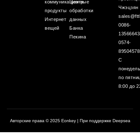
коммуникационные
Центр
Чжэцзян
продукты
обработки
sales@ftt
Интернет
данных
0086-
вещей
Банка
13566643
Пекина
0574-
89504578
С
понедел
по пятниц
8:00 до 2
Авторские права © 2025 Eonkey | При поддержке Deepsea