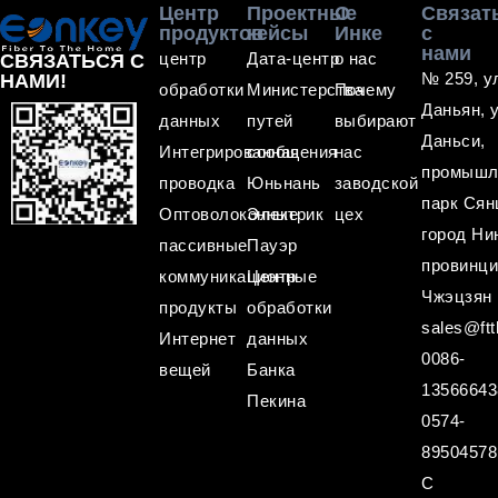
Центр
Проектные
О
Связат
продуктов
кейсы
Инке
с
нами
центр
Дата-центр
о нас
СВЯЗАТЬСЯ С
№ 259, у
НАМИ!
обработки
Министерства
Почему
Даньян, 
данных
путей
выбирают
Даньси,
Интегрированная
сообщения
нас
промышл
проводка
Юньнань
заводской
парк Сян
Оптоволоконные
Электрик
цех
город Ни
пассивные
Пауэр
провинц
коммуникационные
Центр
Чжэцзян
продукты
обработки
sales@ftt
Интернет
данных
0086-
вещей
Банка
13566643
Пекина
0574-
89504578
С