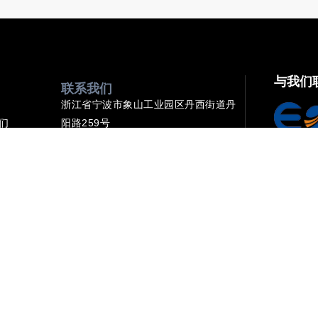
与我们
联系我们
浙江省宁波市象山工业园区丹西街道丹
们
阳路259号
sales@ftthsolution.com
0086-13566643839
0574-89504578
周一至周五：上午8:00-晚上10:00
版权所有 © 2025 Eonkey | 由Deepsea 提供技术支持