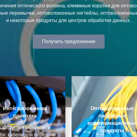
ючения оптического волокна, клеммные коробки для оптово
ные перемычки, оптоволоконные пигтейлы, оптоволоконные
и некоторые продукты для центров обработки данных.
Получить предложение
Интегрированная
Оптоволоконные
проводка
пассивные
коммуникационные
Продукция включает в
продукты
бя: кабели для передачи