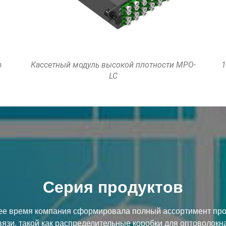
-
144-ядерная патч-панель высокой плотности
Н
высотой 1U, монтируемая в стойку
Серия продуктов
ее время компания сформировала полный ассортимент про
вязи, такой как распределительные коробки для оптоволокна