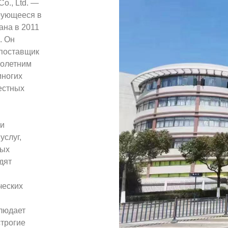
o., Ltd. —
рующееся в
ана в 2011
. Он
 поставщик
голетним
многих
естных
 и
услуг,
ных
дят
ческих
я
блюдает
строгие