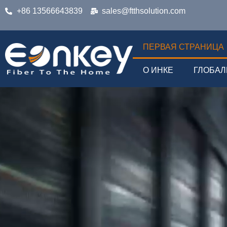
+86 13566643839
sales@ftthsolution.com
ПЕРВАЯ СТРАНИЦА
О ИНКЕ
ГЛОБАЛ