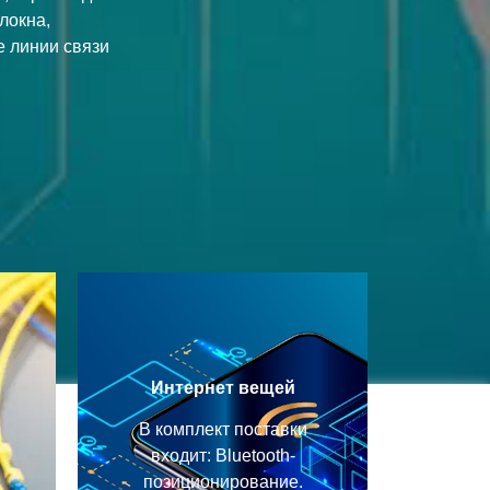
локна,
 линии связи
Интернет вещей
В комплект поставки
входит: Bluetooth-
позиционирование.