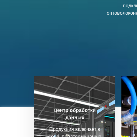
подкл
оптоволокон
центр обработки
данных
Продукция включает в
се
себя: предтерминацию