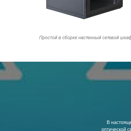
евой шкаф
Кассетный модуль высокой плотности MPO
LC
В настоящ
оптической с