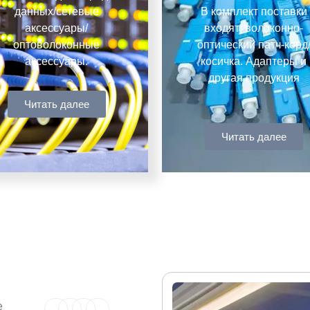
данных/сетевые
В комплект поставки
аксессуары/
входят: волоконно-
оптоволоконные
оптический патч-корд
аксессуары.
косичка. Адаптеры и
другая продукция
Читать далее
Читать далее
е