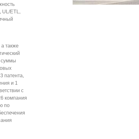
жность
 UL/ETL,
личный
 а также
гический
е суммы
новых
3 патента,
ения и 1
ветствии с
26 компания
ю по
беспечения
вания