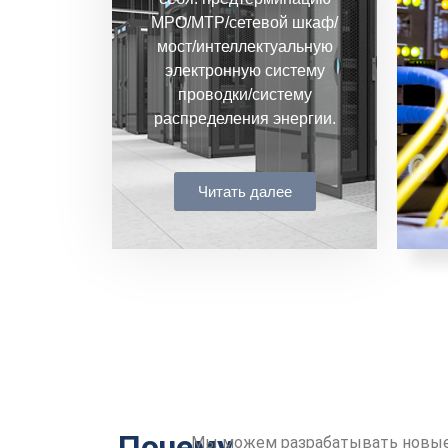
MPO/MTP/сетевой шкаф/
мост/интеллектуальную
электронную систему
проводки/систему
распределения энергии.
Читать далее
Почему
Мы можем разрабатывать новы