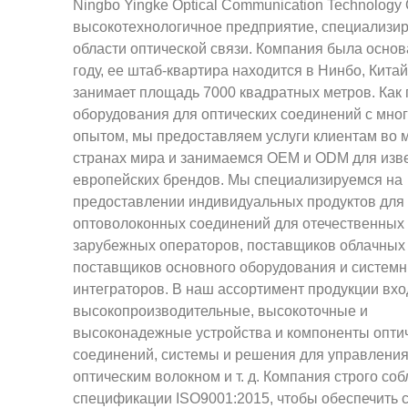
Ningbo Yingke Optical Communication Technology C
высокотехнологичное предприятие, специализи
области оптической связи. Компания была основ
году, ее штаб-квартира находится в Нинбо, Китай
занимает площадь 7000 квадратных метров. Как
оборудования для оптических соединений с мно
опытом, мы предоставляем услуги клиентам во 
странах мира и занимаемся OEM и ODM для изв
европейских брендов. Мы специализируемся на
предоставлении индивидуальных продуктов для
оптоволоконных соединений для отечественных
зарубежных операторов, поставщиков облачных 
поставщиков основного оборудования и систем
интеграторов. В наш ассортимент продукции вхо
высокопроизводительные, высокоточные и
высоконадежные устройства и компоненты опти
соединений, системы и решения для управлени
оптическим волокном и т. д. Компания строго со
спецификации ISO9001:2015, чтобы обеспечить 