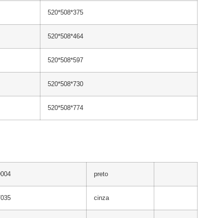
520*508*375
520*508*464
520*508*597
520*508*730
520*508*774
004
preto
035
cinza