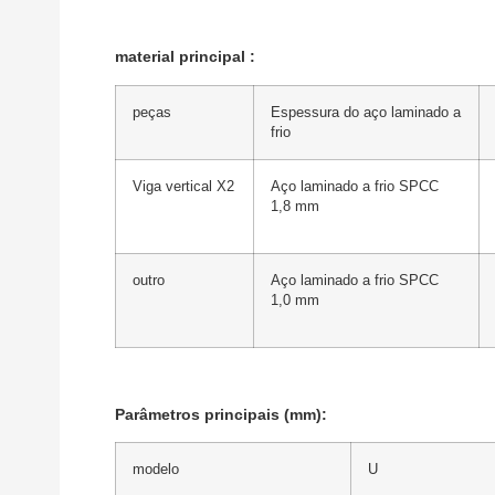
material principal
:
peças
Espessura do aço laminado a
frio
Viga vertical X2
Aço laminado a frio SPCC
1,8 mm
outro
Aço laminado a frio SPCC
1,0 mm
Parâmetros principais
(mm):
modelo
U