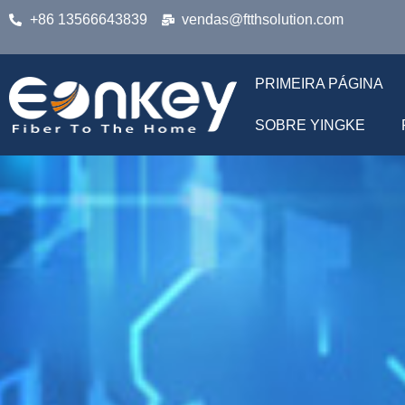
+86 13566643839
vendas@ftthsolution.com
PRIMEIRA PÁGINA
SOBRE YINGKE