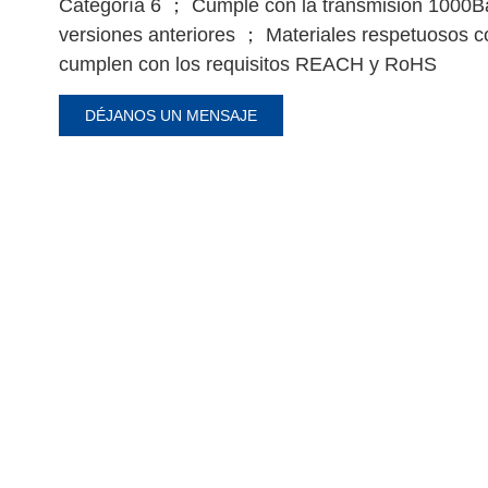
Categoría 6 ； Cumple con la transmisión 1000B
versiones anteriores ； Materiales respetuosos c
cumplen con los requisitos REACH y RoHS
DÉJANOS UN MENSAJE