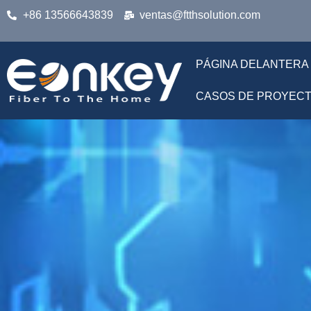
+86 13566643839
ventas@ftthsolution.com
PÁGINA DELANTERA
CASOS DE PROYEC