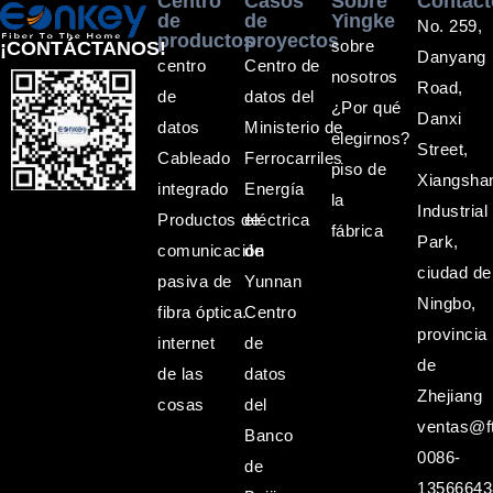
Centro
Casos
Sobre
Contác
de
de
Yingke
No. 259,
productos
proyectos
sobre
¡CONTÁCTANOS!
Danyang
centro
Centro de
nosotros
Road,
de
datos del
¿Por qué
Danxi
datos
Ministerio de
elegirnos?
Street,
Cableado
Ferrocarriles
piso de
Xiangsha
integrado
Energía
la
Industrial
Productos de
eléctrica
fábrica
Park,
comunicación
de
ciudad de
pasiva de
Yunnan
Ningbo,
fibra óptica.
Centro
provincia
internet
de
de
de las
datos
Zhejiang
cosas
del
ventas@ft
Banco
0086-
de
13566643