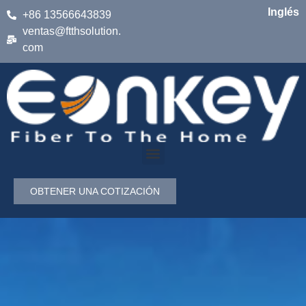
Inglés
+86 13566643839
ventas@ftthsolution.
com
OBTENER UNA COTIZACIÓN