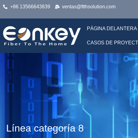
+86 13566643839
ventas@ftthsolution.com
PÁGINA DELANTERA
CASOS DE PROYEC
Línea categoría 8