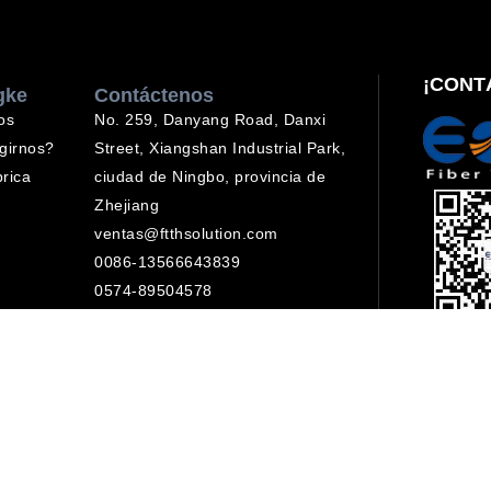
¡CONT
gke
Contáctenos
os
No. 259, Danyang Road, Danxi
girnos?
Street, Xiangshan Industrial Park,
brica
ciudad de Ningbo, provincia de
Zhejiang
ventas@ftthsolution.com
0086-13566643839
0574-89504578
Lunes a viernes: 8:00 a. m. a 22:00
p. m.
Copyright © 2025 Eonkey | Desarrollado por Deepsea