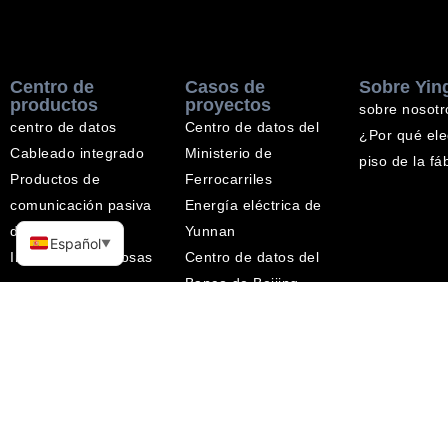
Centro de
Casos de
Sobre Yin
productos
proyectos
sobre nosotr
centro de datos
Centro de datos del
¿Por qué ele
Cableado integrado
Ministerio de
piso de la fá
Productos de
Ferrocarriles
comunicación pasiva
Energía eléctrica de
de fibra óptica.
Yunnan
Español
▼
Internet de las cosas
Centro de datos del
Banco de Beijing