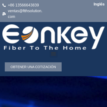
Inglés
+86 13566643839
ventas@ftthsolution.
com
OBTENER UNA COTIZACIÓN