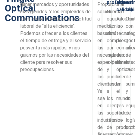
profesional
alta
ent
ganar mercados y oportunidades
Proporcionar
Optical
calidad
ráp
más grandes. Y los empleados de
soluciones
Nuestro
Communications
la empresa mantienen una actitud
a
equipo
Adopta
Con
laboral de "alta eficiencia".
medida
técnico
la
con
Podemos ofrecer a los clientes
basadas
está
tecnolog
una
el tiempo de entrega y el servicio
en
compuesto
de
gest
posventa más rápidos, y nos
las
por
comunic
efic
guiamos por las necesidades del
necesidades
ingenieros
de
de
cliente para resolver sus
específicas
experimenta
fibra
la
preocupaciones.
de
y
óptica
cad
los
puede
líder
de
clientes.
brindar
en
sumi
Ya
a
el
y
sea
los
mundo
un
en
clientes
y
equ
las
soporte
todos
de
industrias
técnico
los
logí
de
de
product
prof
finanzas,
proceso
(como
que