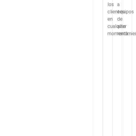
los
a
clientes
equipos
en
de
cualquier
alto
momento.
rendimie