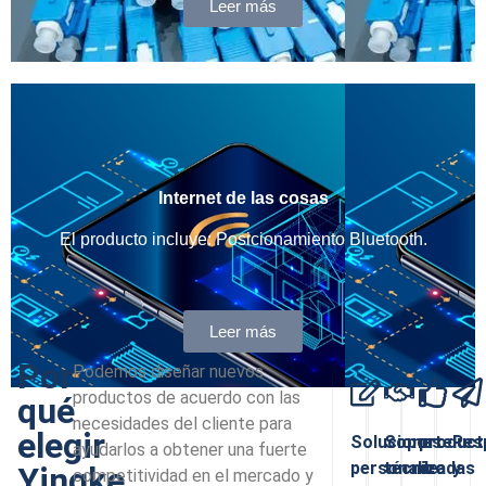
Leer más
Internet de las cosas
El producto incluye: Posicionamiento Bluetooth.
Leer más
Por
Podemos diseñar nuevos
productos de acuerdo con las
qué
necesidades del cliente para
elegir
Soluciones
Soporte
product
Res
ayudarlos a obtener una fuerte
personalizadas
técnico
de
y
Yingke
competitividad en el mercado y