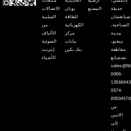
دانكسي،
أرضية
الحديدية
منتجات
حديقة
المصنع
يونان
الاتصالات
شيانغشان
للطاقة
السلبية
الصناعية،
الكهربائية
من
مدينة
مركز
الألياف
نينغبو،
بيانات
الضوئية
مقاطعة
بنك بكين
إنترنت
تشجيانغ
الأشياء
sales@ftt
0086-
13566643
0574-
89504578
من
الاثنين
إلى