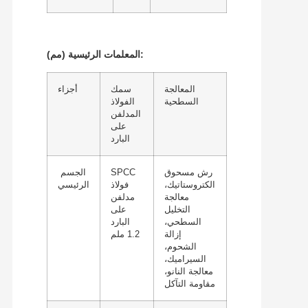
(مم):
المعلمات الرئيسية
المعالجة
سمك
أجزاء
السطحية
الفولاذ
المدلفن
على
البارد
رش مسحوق
SPCC
الجسم
الكتروستاتيك،
فولاذ
الرئيسي
معالجة
مدلفن
التخليل
على
السطحي،
البارد
إزالة
1.2 ملم
الشحوم،
السيراميك،
معالجة النانو،
مقاومة التآكل