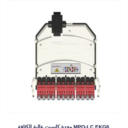
وحدة كاسيت عالية الكثافة MPO-LC EKG6