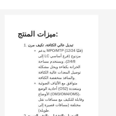
ميزات المنتج:
تبديل عالي الكثافة، تكيف مرن
يدعم MPO/MTP (12/24 قلبًا)
إلى LC مزدوج (فرع أساسي
2/4/8)، ويستخدم مساحة
الخزانة بكفاءة ويحل مشكلة
توصيل المعدات عالية الكثافة
والمنافذ منخفضة الكثافة.
متوافق مع الألياف الضوئية
أحادية الوضع (OS2) ومتعددة
الأوضاع (OM3/OM4/OM5)،
وقابلة للتكيف مع مسافات نقل
مختلفة (مسافات قصيرة إلى
طويلة).
التوصيل والتشغيل، والنشر السريع