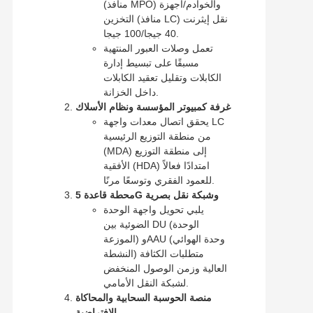
(منافذ MPO) والخوادم/أجهزة
التخزين (منافذ LC) نقل إيثرنت
40 جيجا/100 جيجا.
تعمل وصلات العبور المنتهية
مسبقًا على تبسيط إدارة
الكابلات وتقليل تعقيد الكابلات
داخل الخزانة.
غرفة كمبيوتر المؤسسة ونظام الأسلاك
يحقق اتصال معدات واجهة LC
من منطقة التوزيع الرئيسية
(MDA) إلى منطقة التوزيع
الأفقية (HDA) امتدادًا فعالاً
للعمود الفقري وتوسعًا مرنًا.
محطة قاعدة 5G وشبكة نقل بصرية
يلبي تحويل واجهة الوحدة
الضوئية بين DU (الوحدة
الموزعة) وAAU (وحدة الهوائي
النشطة) متطلبات الكثافة
العالية وزمن الوصول المنخفض
لشبكة النقل الأمامي.
منصة الحوسبة السحابية والمحاكاة
الافتراضية