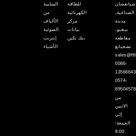
شيانغشان
للطاقة
السلبية
الصناعية،
الكهربائية
من
مدينة
مركز
الألياف
نينغبو،
بيانات
الضوئية
مقاطعة
بنك بكين
إنترنت
تشجيانغ
الأشياء
sales@ftt
0086-
13566643
0574-
89504578
من
الاثنين
إلى
الجمعة:
8:00