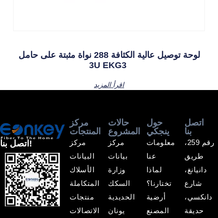
لوحة توصيل عالية الكثافة 288 نواة مثبتة على حامل
3U EKG3
اقرأ المزيد
اتصل
حول
حالات
مركز
بنا
ينجكي
المشروع
المنتجات
رقم 259،
معلومات
مركز
مركز
اتصل بنا!
طريق
عنا
بيانات
البيانات
دانيانغ،
لماذا
وزارة
الأسلاك
شارع
تختارنا؟
السكك
المتكاملة
دانكسي،
أرضية
الحديدية
منتجات
حديقة
المصنع
يونان
الاتصالات