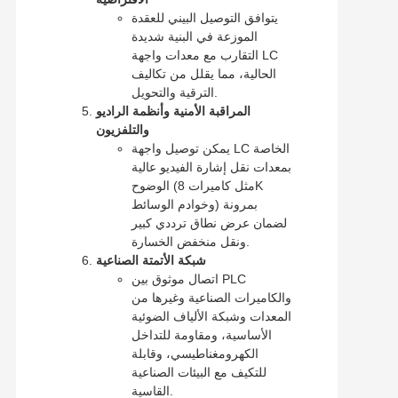
يتوافق التوصيل البيني للعقدة
الموزعة في البنية شديدة
التقارب مع معدات واجهة LC
الحالية، مما يقلل من تكاليف
الترقية والتحويل.
المراقبة الأمنية وأنظمة الراديو
والتلفزيون
يمكن توصيل واجهة LC الخاصة
بمعدات نقل إشارة الفيديو عالية
الوضوح (مثل كاميرات 8K
وخوادم الوسائط) بمرونة
لضمان عرض نطاق ترددي كبير
ونقل منخفض الخسارة.
شبكة الأتمتة الصناعية
اتصال موثوق بين PLC
والكاميرات الصناعية وغيرها من
المعدات وشبكة الألياف الضوئية
الأساسية، ومقاومة للتداخل
الكهرومغناطيسي، وقابلة
للتكيف مع البيئات الصناعية
القاسية.