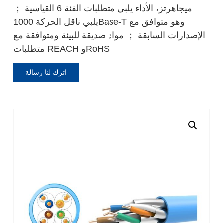
ميجاهرتز، الأداء يلبي متطلبات الفئة 6 القياسية ；
يلبي ناقل الحركة 1000Base-T وهو متوافق مع
الإصدارات السابقة ； مواد صديقة للبيئة ومتوافقة مع
متطلبات REACH وRoHS
اترك لنا رسالة