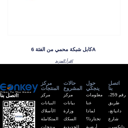
كابل شبكة محمي من الفئة 6A
اقرأ المزيد
اتصل
حول
حالات
مركز
بنا
ينجكي
المشروع
المنتجات
رقم 259،
معلومات
مركز
مركز
اتصل بنا!
طريق
عنا
بيانات
البيانات
دانيانغ،
لماذا
وزارة
الأسلاك
شارع
تختارنا؟
السكك
المتكاملة
دانكسي،
أرضية
الحديدية
منتجات