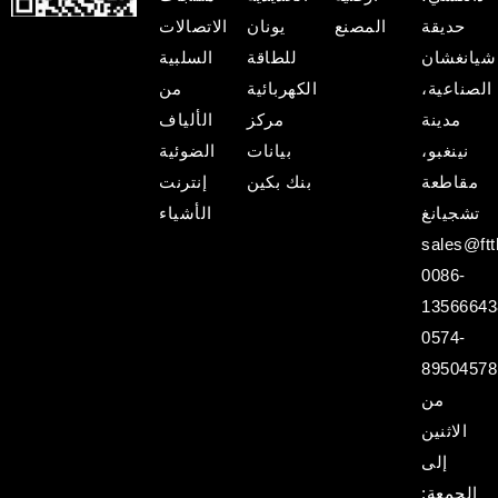
حديقة
المصنع
يونان
الاتصالات
شيانغشان
للطاقة
السلبية
الصناعية،
الكهربائية
من
مدينة
مركز
الألياف
نينغبو،
بيانات
الضوئية
مقاطعة
بنك بكين
إنترنت
تشجيانغ
الأشياء
sales@ftt
0086-
13566643
0574-
89504578
من
الاثنين
إلى
الجمعة: