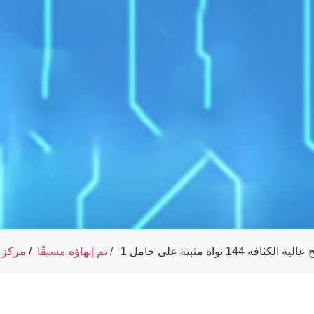
/
MPO/MTP تم إنهاؤه مسبقًا
/
مركز ا