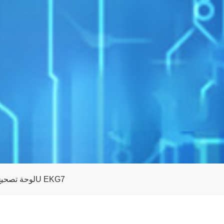
لوحة تصحيح عالية الكثافة 144 نواة مثبتة على حامل 1U EKG7