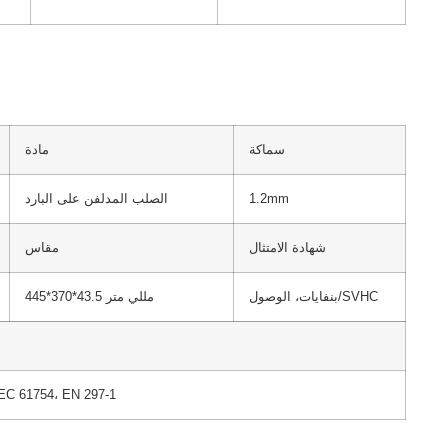
سماكة
مادة
1.2mm
الصلب المدلفن على البارد
شهادة الامتثال
مقاس
بنفايات، الوصول/SVHC
445*370*43.5 مللي متر
IEC 61754، EN 297-1