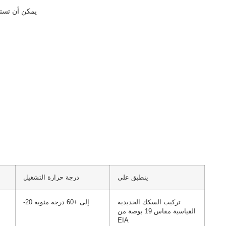
كثافة أعلى، مساحة 1u يمكن أن تستوعب ما يصل إلى 144 مركزًا
ينطبق على
درجة حرارة التشغيل
تركيب السكك الحديدية
-20 إلى +60 درجة مئوية
القياسية مقاس 19 بوصة من
EIA