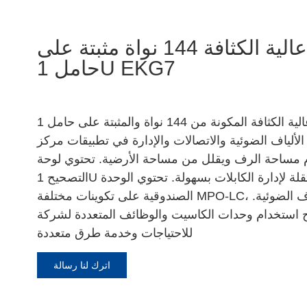
لوحة تصحيح عالية الكثافة 144 نواة مثبتة على
حامل 1U EKG7
توفر لوحة التصحيح عالية الكثافة المكونة من 144 نواة والمثبتة على حامل 1U نظامًا
الألياف الضوئية والاتصالات والإدارة في تطبيقات مركز
دام مساحة الرف ويقلل من مساحة الأرضية. تحتوي لوحة
التصحيح 1U على 12 وحدة صندوقية مستقلة لإدارة الكابلات بسهولة. تحتوي الوحدة
الصندوقية على تكوينات مختلفة MPO-LC، بالإضافة إلى ربط وتوزيع الألياف الضوئية.
ستخدام وحدات الكاسيت والوظائف المتعددة لشركة HDC بالتوسع وفقًا
للاحتياجات وخدمة طرق متعددة
اترك لنا رسالة