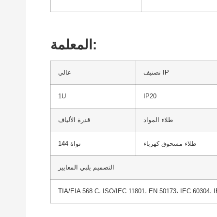
المعلمة:
تصنيف IP
عالي
1U
IP20
طلاء المواد
قدرة الألياف
طلاء مسحوق كهرباء
144 نواة
التصميم يلبي المعايير
TIA/EIA 568.C، ISO/IEC 11801، EN 50173، IEC 60304، 