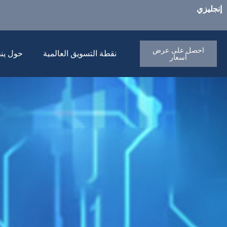
إنجليزي
احصل على عرض
نقطة التسويق العالمية
حول ين
أسعار