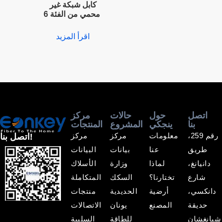
كابل شبكة غير
محمي من الفئة 6
اقرأ المزيد
اتصل
حول
حالات
مركز
بنا
ينجكي
المشروع
المنتجات
رقم 259،
معلومات
مركز
مركز
اتصل بنا!
طريق
عنا
بيانات
البيانات
دانيانغ،
لماذا
وزارة
الأسلاك
شارع
تختارنا؟
السكك
المتكاملة
دانكسي،
أرضية
الحديدية
منتجات
حديقة
المصنع
يونان
الاتصالات
شيانغشان
للطاقة
السلبية