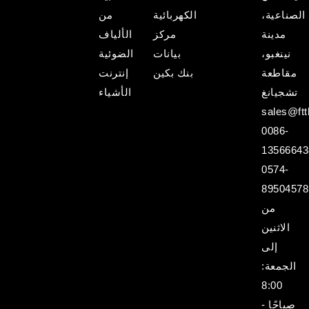
الصناعية،
الكهربائية
من
مدينة
مركز
الألياف
نينغبو،
بيانات
الضوئية
مقاطعة
بنك بكين
إنترنت
تشجيانغ
الأشياء
sales@ftt
0086-
13566643
0574-
89504578
من
الاثنين
إلى
الجمعة:
8:00
صباحًا -